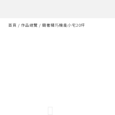
跳
至
主
要
首頁
/
作品總覽
/ 簡奢精巧機能小宅20坪
內
容