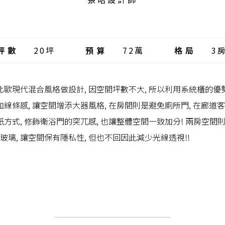
坪數
20坪
預算
72萬
格局
3
歐現代混合風格做設計, 因空間坪數不大, 所以利用系統櫃的優勢
線條感, 讓空間增添大器風格, 在房間則是避免廁所門, 在廊道
方式, 修飾衛浴門的突兀感, 也讓整體空間一致加分! 兩房空間則
玻璃, 讓空間保有隱私性, 但也不回因此減少光線透視!!