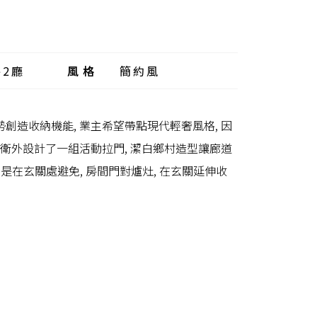
房2廳
風格
簡約風
創造收納機能, 業主希望帶點現代輕奢風格, 因
客衛外設計了一組活動拉門, 潔白鄉村造型讓廊道
是在玄關處避免, 房間門對爐灶, 在玄關延伸收