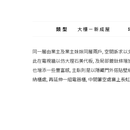
類型
大樓－新成屋
同一層由業主及業主妹妹同層兩戶, 空間訴求以北
此在電視牆以仿大理石美代板, 及局部鍍鈦條增加
也增添一些豐富感, 主臥則是以隱藏門外搭貼壁紙
納櫃處, 再延伸一組電器櫃, 中間簍空處襄上長虹