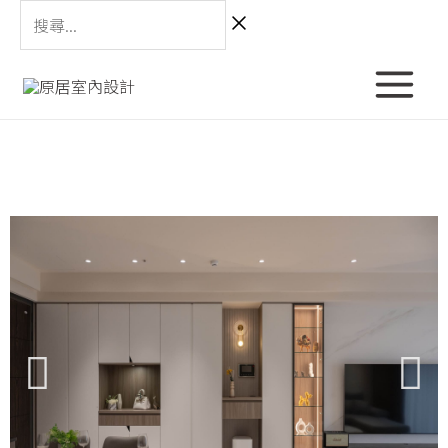
跳
搜
至
尋...
主
Main
要
Menu
內
容