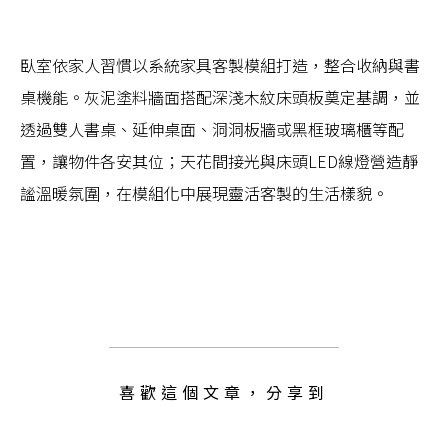
臥室依家人習慣以系統家具客製模組打造，整合收納與書
桌機能。灰泥塗料牆面搭配深淺木紋床頭板奠定基調，並
透過雙人書桌、延伸桌面、洞洞板牆或黑框玻璃櫃等配
置，讓物件各安其位；天花間接光與床頭LED線燈營造靜
謐溫暖氛圍，在模組化中展現靈活客製的生活樣貌。
喜歡這個文章，分享到