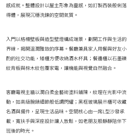
感成就。整體設計以屋主形象為靈感，如訂製西裝般俐落
得體，展現沉穩洗鍊的空間氣質。
入門以格柵壁板與造型壁燈構成端景，劃開工作與生活的
界線，揭開溫潤雅致的序幕。餐廳兼具家人用餐與好友小
酌的社交功能，矮櫃方便收納酒水杯具；餐邊櫃以石墨礫
紋背板與棕木紋包覆家電，讓機能與視覺自然融合。
客廳電視主牆以潤白柔金藝術塗料鋪陳，紋理在光影中流
動，如高級腕錶細節般低調閃耀；黑框玻璃展示櫃可收藏
名酒與擺件，呈現生活品味。空間核心由一席L型沙發承
載，寬扶手與深座設計讓人放鬆，如老朋友般靜靜陪伴下
班後的時光。