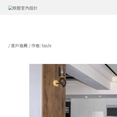
跳
至
主
要
內
容
/
客戶推薦
/ 作者:
faishi