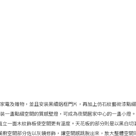
家電及雜物，並且安装黑細鋁框門片，再加上仿石紋藝術漆點綴
装一盞點綴空間的質感壁燈，可成為夜間居家中心的一盞小燈。
直立一面木紋飾板使空間更有溫度。天花板的部分則是以黑白切
餐廚空間部分佐以灰鏡修飾，讓空間感跳脫出來，放大整體空間