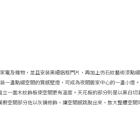
家電及雜物，並且安装黑細鋁框門片，再加上仿石紋藝術漆點綴
装一盞點綴空間的質感壁燈，可成為夜間居家中心的一盞小燈。
直立一面木紋飾板使空間更有溫度。天花板的部分則是以黑白切
餐廚空間部分佐以灰鏡修飾，讓空間感跳脫出來，放大整體空間