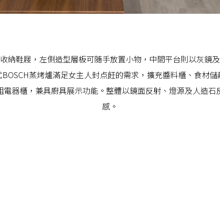
收納鞋屐，左側造型層板可随手放置小物，中間平台則以灰鏡及
BOSCH蒸烤爐滿足女主人封点飪的需求，擴充醬料櫃、食材
組電器櫃，兼具廚具展示功能。整體以鏡面反射、燈源及人造石
感。