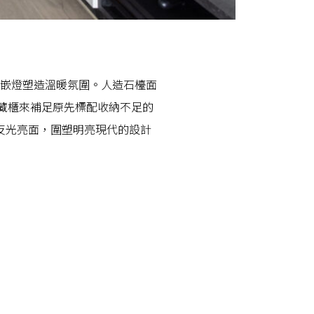
嵌燈塑造溫暖氛圍。人造石檯面
儲藏櫃來補足原先標配收納不足的
反光亮面，圍塑明亮現代的設計