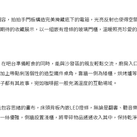
儀容，拍拍手門板構造完美掩藏底下的電箱，光亮反射也使得空
期待的收藏展示，以一組嵌有燈條的玻璃門櫃，溫暖照亮珍愛的
，在吧台準備輕食的同時，能與沙發區的親友輕鬆交流，廚房入
加上帶點俐落個性的造型鐵件桌角，靠牆一側為矮櫃，烘烤爐等
子都有其故事，宛如咖啡館一般充滿溫度的互動場域。
能包容思緒的畫布，床頭背板內嵌LED燈條，無論是翻書、聽音
一絲優雅，側牆設置淺櫃，將零碎物品通通收入其中，保持乾淨