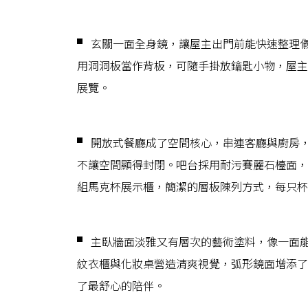
▘ 玄關一面全身鏡，讓屋主出門前能快速整理
用洞洞板當作背板，可隨手掛放鑰匙小物，屋主
展覽。
▘ 開放式餐廳成了空間核心，串連客廳與廚房
不讓空間顯得封閉。吧台採用耐污賽麗石檯面，
組馬克杯展示櫃，簡潔的層板陳列方式，每只杯
▘ 主臥牆面淡雅又有層次的藝術塗料，像一面
紋衣櫃與化妝桌營造清爽視覺，弧形鏡面增添了
了最舒心的陪伴。