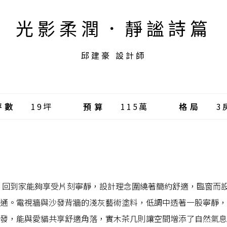
光影柔潤．靜謐詩篇
邱建豪 設計師
坪數
19坪
預算
115萬
格局
3
，回到家能夠享受片刻寧靜，設計理念圍繞著簡約舒適，臨窗而
通。電視牆與沙發背牆的淺灰藝術塗料，低調中透著一股寧靜，
發，能與愛貓共享舒適角落，實木茶几則讓空間增添了自然氣息