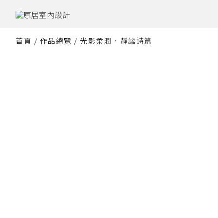
跳
至
主
要
首頁
/
作品總覽
/ 光影柔潤．靜謐詩篇
內
容