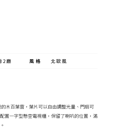
房2廳
風格
北歐風
設的木百葉窗，葉片可以自由調整光量、門扇可
配置一字型懸空電視櫃，保留了喇叭的位置，滿
。