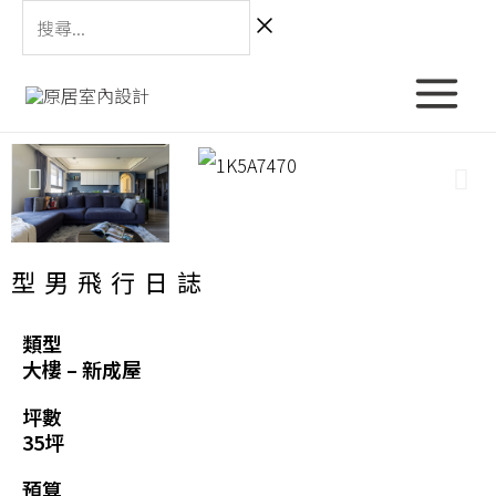
跳
搜
至
尋...
主
Main
要
Menu
內
容
型男飛行日誌
類型
大樓 – 新成屋
坪數
35坪
預算