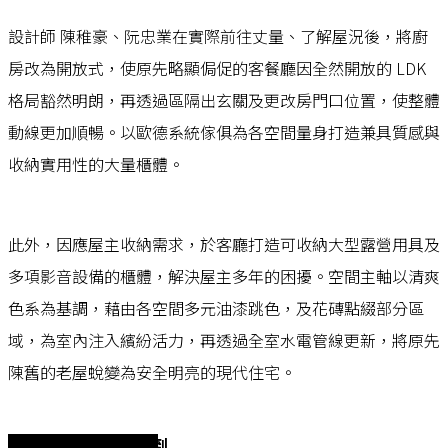
設計師 陳稚豪、阮忠業在實際前往丈量、了解屋況後，將廚
房改為開放式，使原先略顯侷促的客餐廳因全然開放的 LDK
格局豁然明朗，再透過區隔出玄關及更改房門口位置，使整體
動線更加順暢。以歐德系統傢俱為各空間量身打造兼具質感與
收納實用性的大量櫃體。
此外，因應屋主收納需求，於客廳打造可收納大型露營用具及
多項影音設備的櫃體，解決屋主多年的困擾。空間主軸以清爽
色系為基調，藉由各空間多元油漆跳色，及花磚點綴部分區
域，為室內注入繽紛活力，再透過全室水電管線更新，將原先
陳舊的老屋蛻變為安全明亮的現代住宅。
喜歡這個文章，分享到