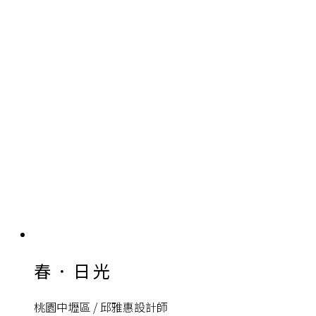
春．日光
桃園中壢區 / 邱雅惠設計師