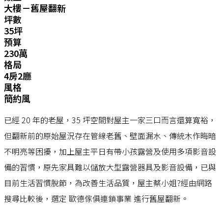
大樓－舊屋翻新
坪數
35坪
預算
230萬
格局
4房2廳
風格
簡約風
已經 20 年的老屋，35 坪空間對屋主一家三口而言還算寬裕，
但翻新前的原始屋況存在管線老舊、壁面漏水、傳統木作晦暗
不明亮等困擾，加上屋主平日有帶小孩露營及使用多項影音設
備的習慣，原先家具難以儲放大型露營器具及影音設備，已與
目前生活習慣脫節，為改善生活品質，屋主蔡小姐?經由網路
搜尋比較後，選定 歐德傢俱連鎖事業 進行舊屋翻新。