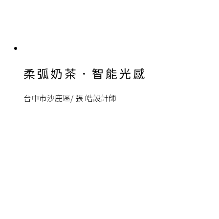
柔弧奶茶．智能光感
台中市沙鹿區/ 張 皓設計師