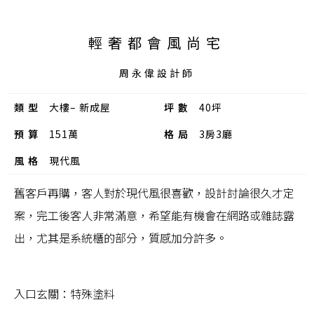
輕奢都會風尚宅
周永偉設計師
類型
大樓– 新成屋
坪數
40坪
預算
151萬
格局
3房3廳
風格
現代風
舊客戶再購，客人對於現代風很喜歡，設計討論很久才定
案，完工後客人非常滿意，希望能有機會在網路或雜誌露
出，尤其是系統櫃的部分，質感加分許多。
入口玄關：特殊塗料